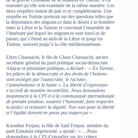
essentiel qu’elle soit examinée de la même manière. Les
deux enquêtes iraient de pair et se compléteraient. Une
enquête en Tunisie porterait sur des questions telles que
la déportation des migrant.es dans le désert à la frontière
entre la Libye et la Tunisie et couvrirait l’ensemble de
l’itinéraire par lequel les migrant.es sont forcé.es de
passer, qui s’étend au-delà de la Libye et jusqu’en
Tunisie, souvent jusqu’à la côte méditerranéenne.
Elyes Chaouachi, le fils de Ghazi Chaouachi, ancien
secrétaire général du parti politique social-démocrate
Attayar et prisonnier politique, a déclaré : »
En Tunisie,
les piliers de la
démocratie et des droits de l’homme
sont assiégés par l’autocratie, le racisme,
l’antisémitisme et la haine ».
La liberté d’expression
s’accroît de manière incontrôlée. Nous demandons
instamment à la CPI et à la communauté internationale
de prendre position.
soutenir l’humanité, faire respecter
la justice et restaurer la dignité. Nos voix pour la liberté
et l’égalité doivent
ne passe pas inaperçue
« .
Kaouther Ferjani, la fille de Said Ferjani, membre du
parti Ennahda emprisonné, a ajouté : « …
Nous
demandons à la CPI d’enquêter sur les crimes