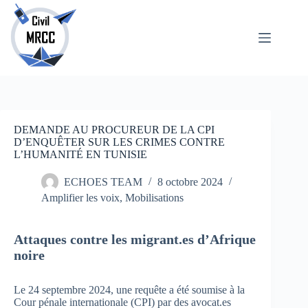
Passer
au
contenu
Journal de
Aucun
bord de la
résultat
coopération
en mer
Développements
politiques
DEMANDE AU PROCUREUR DE LA CPI
Analysis
D’ENQUÊTER SUR LES CRIMES CONTRE
L’HUMANITÉ EN TUNISIE
Fragments
juridiques
ECHOES TEAM
8 octobre 2024
Amplifier
Amplifier les voix
,
Mobilisations
les voix
Forcés de
disparaître
Attaques contre les migrant.es d’Afrique
Mobilisations
noire
Criminalisation
Le 24 septembre 2024, une requête a été soumise à la
Cour pénale internationale (CPI) par des avocat.es