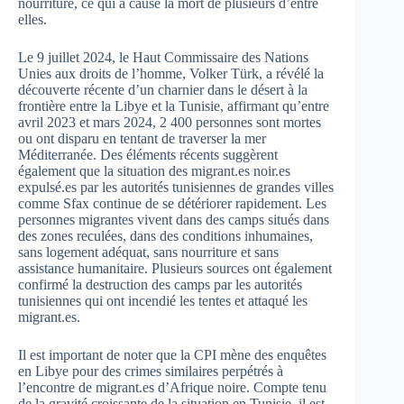
nourriture, ce qui a causé la mort de plusieurs d’entre
elles.
Le 9 juillet 2024, le Haut Commissaire des Nations
Unies aux droits de l’homme, Volker Türk, a révélé la
découverte récente d’un charnier dans le désert à la
frontière entre la Libye et la Tunisie, affirmant qu’entre
avril 2023 et mars 2024, 2 400 personnes sont mortes
ou ont disparu en tentant de traverser la mer
Méditerranée. Des éléments récents suggèrent
également que la situation des migrant.es noir.es
expulsé.es par les autorités tunisiennes de grandes villes
comme Sfax continue de se détériorer rapidement. Les
personnes migrantes vivent dans des camps situés dans
des zones reculées, dans des conditions inhumaines,
sans logement adéquat, sans nourriture et sans
assistance humanitaire. Plusieurs sources ont également
confirmé la destruction des camps par les autorités
tunisiennes qui ont incendié les tentes et attaqué les
migrant.es.
Il est important de noter que la CPI mène des enquêtes
en Libye pour des crimes similaires perpétrés à
l’encontre de migrant.es d’Afrique noire. Compte tenu
de la gravité croissante de la situation en Tunisie, il est