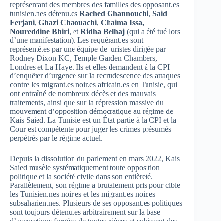
représentant des membres des familles des opposant.es
tunisien.nes détenu.es
Rached Ghannouchi
,
Said
Ferjani
,
Ghazi Chaouachi
,
Chaima Issa,
Noureddine Bhiri
, et
Ridha Belhaj
(qui a été tué lors
d’une manifestation). Les requérant.es sont
représenté.es par une équipe de juristes dirigée par
Rodney Dixon KC, Temple Garden Chambers,
Londres et La Haye. Ils et elles demandent à la CPI
d’enquêter d’urgence sur la recrudescence des attaques
contre les migrant.es noir.es africain.es en Tunisie, qui
ont entraîné de nombreux décès et des mauvais
traitements, ainsi que sur la répression massive du
mouvement d’opposition démocratique au régime de
Kais Saied. La Tunisie est un État partie à la CPI et la
Cour est compétente pour juger les crimes présumés
perpétrés par le régime actuel.
Depuis la dissolution du parlement en mars 2022, Kais
Saied musèle systématiquement toute opposition
politique et la société civile dans son entièreté.
Parallèlement, son régime a brutalement pris pour cible
les Tunisien.nes noir.es et les migrant.es noir.es
subsaharien.nes. Plusieurs de ses opposant.es politiques
sont toujours détenu.es arbitrairement sur la base
d’accusations forgées de toutes pièces et subissent des